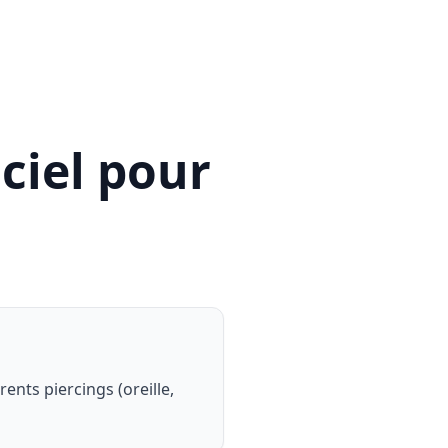
ciel pour
g
ents piercings (oreille,