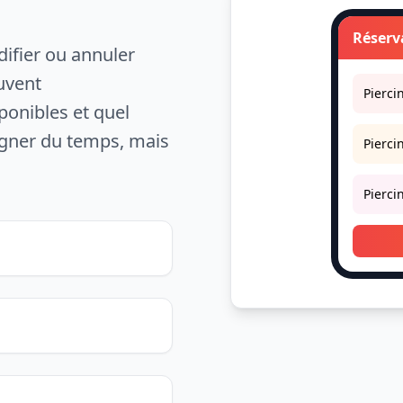
Réserv
ifier ou annuler
euvent
Pierci
onibles et quel
gagner du temps, mais
Pierci
Pierci