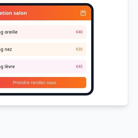
ation salon
ng oreille
€40
ng nez
€35
ng lèvre
€45
Prendre rendez-vous