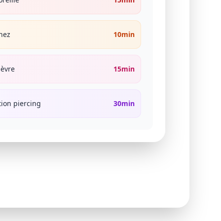
 nez
10min
lèvre
15min
tion piercing
30min