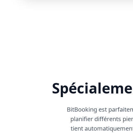
Spécialemen
BitBooking est parfaite
planifier différents pi
tient automatiquement 