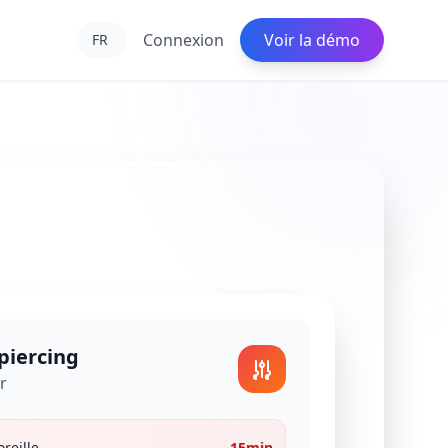
Connexion
Voir la démo
piercing
r
oreille
15min